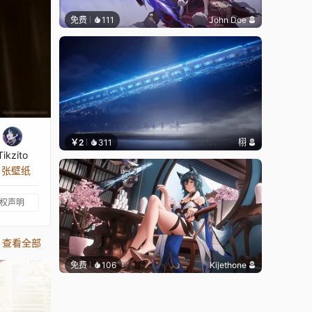
免费
111
John Doe
￥2
311
栩
Tikzito
4 张壁纸
权声明
查看全部
免费
106
Kijethone