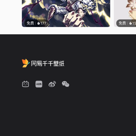
免费
177
免费
1