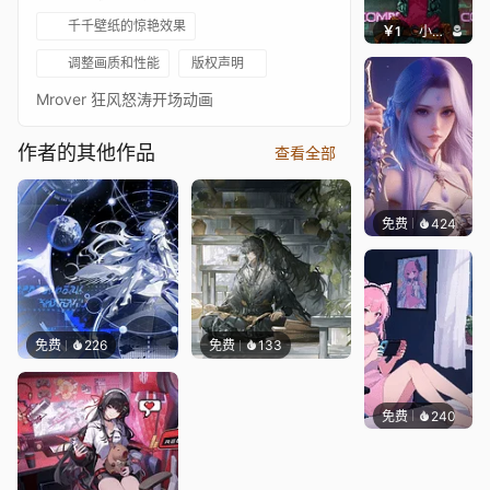
千千壁纸的惊艳效果
￥1
小鹿子
调整画质和性能
版权声明
Mrover 狂风怒涛开场动画
作者的其他作品
查看全部
免费
424
好看壁
免费
226
免费
133
免费
240
好看壁