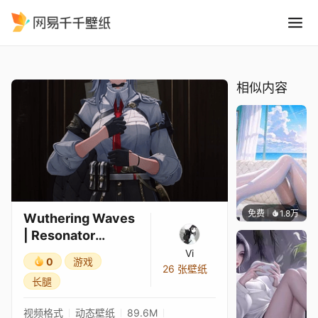
Wuthering Waves Resonat
精选
Wuthering Waves | Resonator Showcase | Zani — 仍在值班
相似内容
免费
1.8万
豆子酱e
Wuthering Waves
| Resonator
Showcase | Zani
Vi
0
游戏
— 仍在值班
26 张壁纸
长腿
视频格式
动态壁纸
89.6M