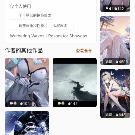
仅个人使用
￥4
142
豆子酱
千千壁纸的惊艳效果
调整画质和性能
版权声明
Wuthering Waves | Resonator Showcase | Zani — STILL ON DUTY 1080p
作者的其他作品
查看全部
免费
4505
豆子酱
免费
104
免费
145
免费
643
渔小小