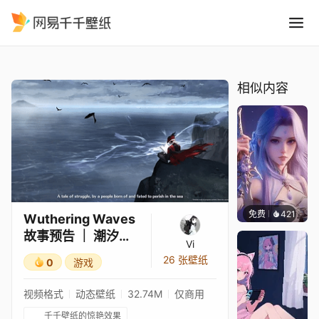
Wuthering Waves 故事预告 潮汐
精选
Wuthering Waves 故事预告 ｜ 潮汐告诉我们的 ｜ Cristoforo, Phrolova, Augusta, Younuo
相似内容
免费
421
好看壁
Wuthering Waves
故事预告 ｜ 潮汐告
Vi
诉我们的 ｜
26 张壁纸
0
游戏
Cristoforo,
Phrolova,
视频格式
动态壁纸
32.74M
仅商用
Augusta, Younuo
千千壁纸的惊艳效果