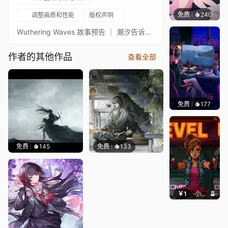
免费
240
好看壁
调整画质和性能
版权声明
Wuthering Waves 故事预告 ｜ 潮汐告诉我们的故事｜Cristoforo, Phrolova, Augusta, Younuo。1080p
作者的其他作品
查看全部
免费
177
𝑬𝒗𝒆𝑾𝒊𝒏
免费
145
免费
133
￥1
小鹿子