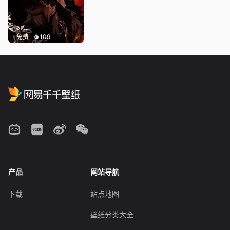
免费
109
产品
网站导航
下载
站点地图
壁纸分类大全