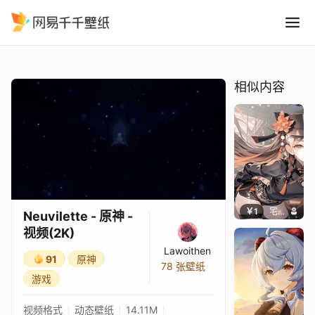
Neuvilette - 原神 - 视频2K
精选
Neuvilette - 原神 - 视频(2K)
相似内容
￥1
宅婳氏
Neuvilette - 原神 -
视频(2K)
Lawoithen
91
原神
78 张壁纸
游戏
视频格式
动态壁纸
14.11M