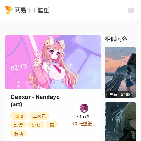
Geoxor - Nandayo art
精选
Geoxor - Nandayo (art)
相似内容
免费
1982
辰东壁
Geoxor - Nandayo
(art)
0
二次元
s1nx3r
10 张壁纸
动漫
少女
猫
萝莉