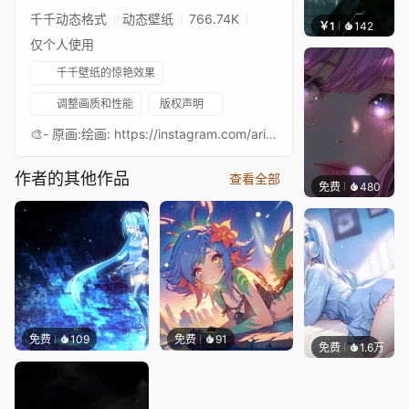
千千动态格式
动态壁纸
766.74K
￥1
142
辰东壁
仅个人使用
千千壁纸的惊艳效果
调整画质和性能
版权声明
🎨- 原画:绘画: https://instagram.com/ariimaw角色: https://instagram.com/hyuu.nie
作者的其他作品
查看全部
免费
480
辰东壁
免费
109
免费
91
免费
1.6万
豆子酱e