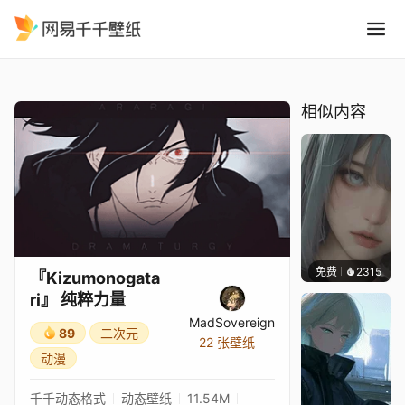
Kizumonogatari 纯粹力量
精选
『Kizumonogatari』 纯粹力量
相似内容
免费
2315
辰东
『Kizumonogata
ri』 纯粹力量
MadSovereign
89
二次元
22 张壁纸
动漫
千千动态格式
动态壁纸
11.54M