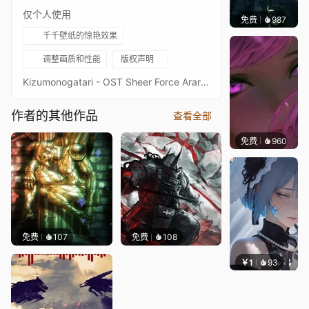
仅个人使用
免费
987
辰东壁
千千壁纸的惊艳效果
调整画质和性能
版权声明
Kizumonogatari - OST Sheer Force Araragi koyomi - Monogatari Series
作者的其他作品
查看全部
免费
960
辰东壁
免费
107
免费
108
￥1
93
辰东壁