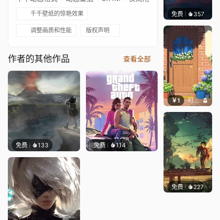
千千壁纸的惊艳效果
免费
357
辰东壁
调整画质和性能
版权声明
作者的其他作品
查看全部
￥1
叮叮当当
免费
133
免费
114
免费
227
Max