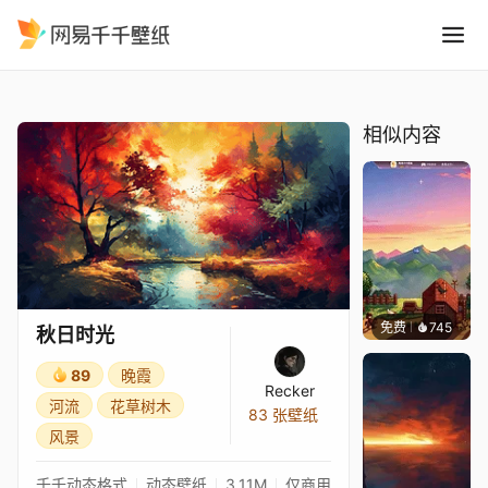
秋日时光
精选
秋日时光
相似内容
免费
745
鲨鲨啊
秋日时光
89
晚霞
Recker
河流
花草树木
83 张壁纸
风景
千千动态格式
动态壁纸
3.11M
仅商用