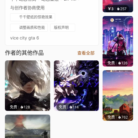
与创作者协商使用
￥3
257
渔小
千千壁纸的惊艳效果
调整画质和性能
版权声明
vice city gta 6
作者的其他作品
查看全部
免费
126
鲨鲨啊
免费
128
免费
114
免费
762
鲨鲨啊