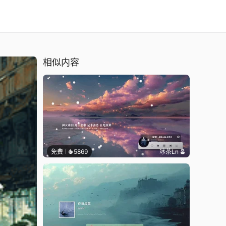
相似内容
免费
5869
冰茶Ln