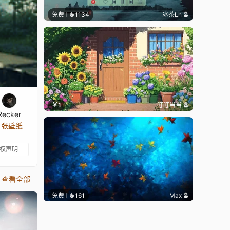
免费
1134
冰茶Ln
￥1
叮叮当当
Recker
3 张壁纸
权声明
查看全部
免费
161
Max