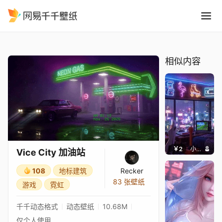
Vice City 加油站
精选
Vice City 加油站
相似内容
￥2
小皮球
Vice City 加油站
108
地标建筑
Recker
83 张壁纸
游戏
霓虹
千千动态格式
动态壁纸
10.68M
仅个人使用