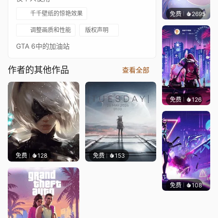
千千壁纸的惊艳效果
免费
2695
豆子酱
调整画质和性能
版权声明
GTA 6中的加油站
作者的其他作品
查看全部
免费
126
鲨鲨啊
免费
128
免费
153
免费
108
Asuki