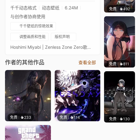
千千动态格式
动态壁纸
6.24M
免费
492
｡✧Ma
与创作者协商使用
千千壁纸的惊艳效果
调整画质和性能
版权声明
Hoshimi Miyabi | Zenless Zone Zero歌曲：CELESTIA (慢速) | ravyn-tema艺术家：IA
作者的其他作品
查看全部
免费
811
🅽🅴🅾
免费
233
免费
114
免费
130
🅽🅴🅾