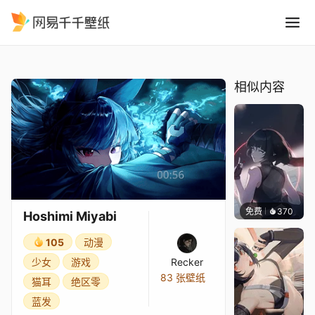
Hoshimi Miyabi
精选
Hoshimi Miyabi
相似内容
免费
370
｡✧Ma
Hoshimi Miyabi
105
动漫
少女
游戏
Recker
83 张壁纸
猫耳
绝区零
蓝发