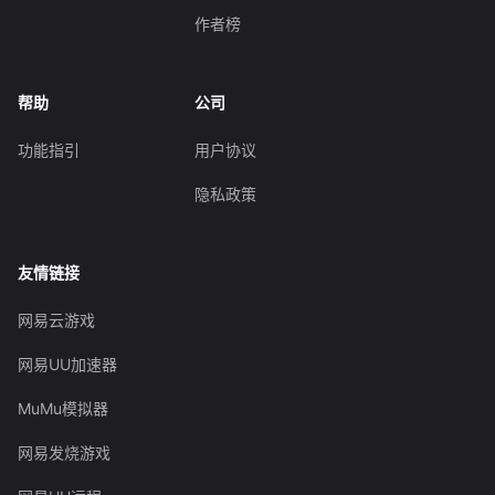
作者榜
帮助
公司
功能指引
用户协议
隐私政策
友情链接
网易云游戏
网易UU加速器
MuMu模拟器
网易发烧游戏