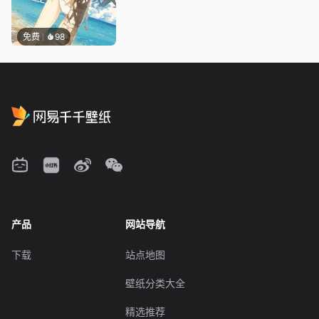
免费
98
产品
网站导航
下载
站点地图
壁纸分类大全
精选推荐