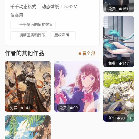
千千动态格式
动态壁纸
5.62M
免费
151
Kijeth
仅商用
千千壁纸的惊艳效果
调整画质和性能
版权声明
作者的其他作品
查看全部
免费
147
Kijeth
免费
141
免费
99
￥1
93
冷鸟ha