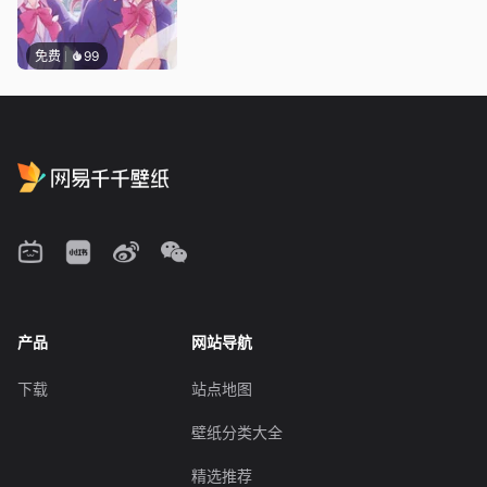
免费
99
产品
网站导航
下载
站点地图
壁纸分类大全
精选推荐