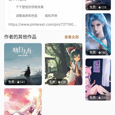
千千壁纸的惊艳效果
免费
176
｡✧Ma
调整画质和性能
版权声明
https://www.pinterest.com/pin/727190671052682035/
作者的其他作品
查看全部
免费
160
好看壁
免费
141
免费
128
免费
236
好看壁