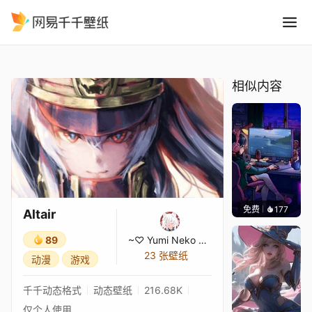
Altair
精选
Altair
相似内容
免费
177
𝑬𝒗𝒆𝑾𝒊𝒏
Altair
89
~♡ Yumi Neko ♡~
23 张壁纸
动漫
游戏
千千动态格式
动态壁纸
216.68K
仅个人使用