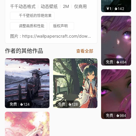
千千动态格式
动态壁纸
2M
仅商用
￥1
142
辰东壁
千千壁纸的惊艳效果
调整画质和性能
版权声明
图片 : https://wallpaperscraft.com/download/alice_in_wonderland_anime_girl_art_110188/1920x1080
作者的其他作品
查看全部
免费
484
辰东壁
免费
124
免费
128
免费
984
辰东壁