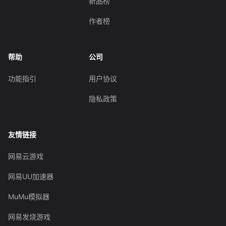
新品榜
作者榜
帮助
公司
功能指引
用户协议
隐私政策
友情链接
网易云游戏
网易UU加速器
MuMu模拟器
网易发烧游戏