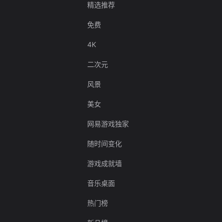
精选推荐
免费
4K
二次元
风景
美女
网易游戏独家
随时间变化
游戏成就墙
音乐桌面
热门榜