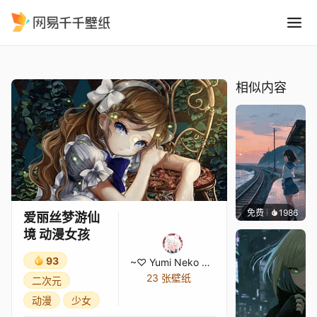
爱丽丝梦游仙境 动漫女孩
精选
爱丽丝梦游仙境 动漫女孩
相似内容
免费
1986
辰东壁
爱丽丝梦游仙
境 动漫女孩
93
~♡ Yumi Neko ♡~
23 张壁纸
二次元
动漫
少女