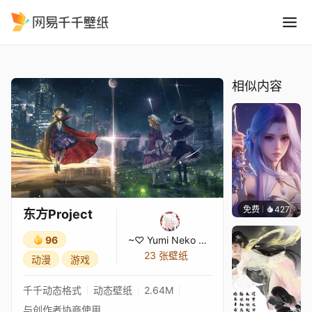
东方Project
精选
东方Project
相似内容
免费
427
好看壁
东方Project
96
~♡ Yumi Neko ♡~
23 张壁纸
动漫
游戏
千千动态格式
动态壁纸
2.64M
与创作者协商使用