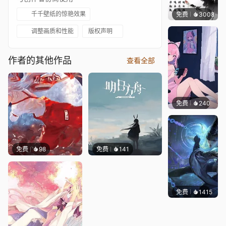
千千壁纸的惊艳效果
免费
3008
小佛
调整画质和性能
版权声明
作者的其他作品
查看全部
免费
240
好看壁
免费
98
免费
141
免费
1415
小佛