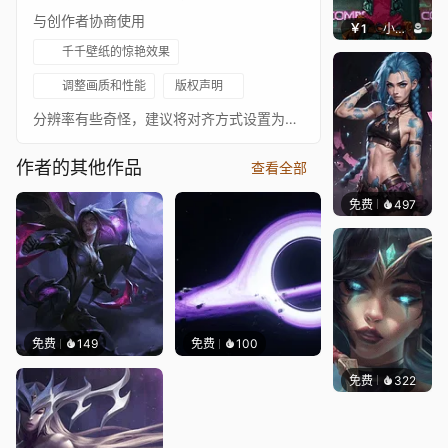
与创作者协商使用
￥1
小鹿子
千千壁纸的惊艳效果
调整画质和性能
版权声明
分辨率有些奇怪，建议将对齐方式设置为拉伸或位置设为0以获得最佳体验！Bo Chen 的作品 | https://www.artstation.com/artwork/G4N0Q==============================================关注以获取更多精彩内容！如果你喜欢我的作品，欢迎👍点赞并添加到你的⭐收藏夹！想帮助我创作更多壁纸？请考虑捐赠。[paypal.me]
作者的其他作品
查看全部
免费
497
Kyllar
免费
149
免费
100
免费
322
｡✧Ma