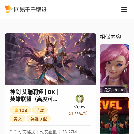
神剑 艾瑞莉娅 8K 英雄联盟
精选
神剑 艾瑞莉娅 | 8K | 英雄联盟（高度可定制）
相似内容
免费
108
Melon
神剑 艾瑞莉娅 | 8K |
英雄联盟（高度可定
制）
Meowl
109
游戏
51 张壁纸
美女
英雄联盟
千千动态格式
动态壁纸
28.27M