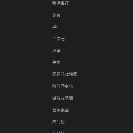
精选推荐
免费
4K
二次元
风景
美女
网易游戏独家
随时间变化
游戏成就墙
音乐桌面
热门榜