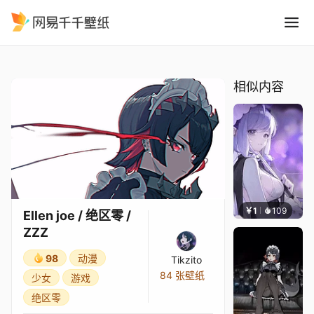
Ellen joe / 绝区零 / ZZZ
精选
Ellen joe / 绝区零 / ZZZ
相似内容
￥1
109
冷鸟ha
Ellen joe / 绝区零 /
ZZZ
98
动漫
Tikzito
84 张壁纸
少女
游戏
绝区零