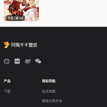
免费
158
产品
网站导航
下载
站点地图
壁纸分类大全