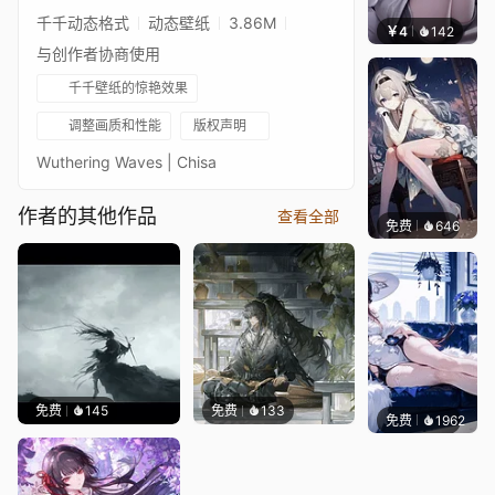
千千动态格式
动态壁纸
3.86M
￥4
142
豆子酱
与创作者协商使用
千千壁纸的惊艳效果
调整画质和性能
版权声明
Wuthering Waves | Chisa
作者的其他作品
查看全部
免费
646
渔小小
免费
145
免费
133
免费
1962
豆子酱e