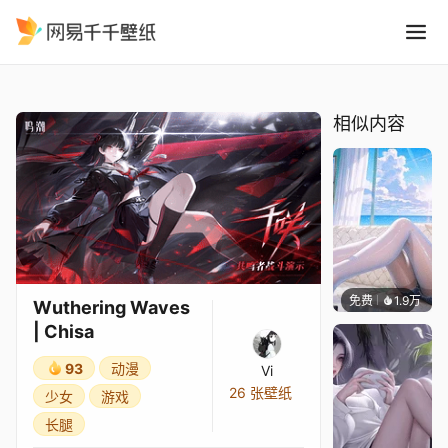
Wuthering Waves Chisa
精选
Wuthering Waves | Chisa
相似内容
免费
1.9万
豆子酱e
Wuthering Waves
| Chisa
93
动漫
Vi
26 张壁纸
少女
游戏
长腿