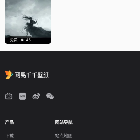
免费
145
产品
网站导航
下载
站点地图