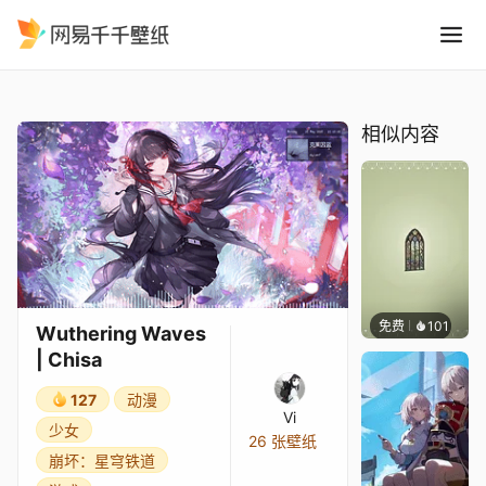
Wuthering Waves Chisa
精选
Wuthering Waves | Chisa
相似内容
免费
101
木木洗
Wuthering Waves
| Chisa
127
动漫
Vi
少女
26 张壁纸
崩坏：星穹铁道