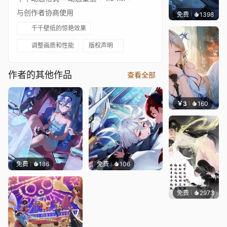
与创作者协商使用
免费
1398
小佛
千千壁纸的惊艳效果
调整画质和性能
版权声明
作者的其他作品
查看全部
￥3
160
豆子酱
免费
186
免费
106
免费
2973
小佛