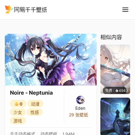
Noire - Neptunia
精选
Noire - Neptunia
相似内容
免费
4943
꙳NOZ
Noire - Neptunia
0
动漫
Eden
少女
性感
29 张壁纸
游戏
千千动态格式
动态壁纸
1.94M