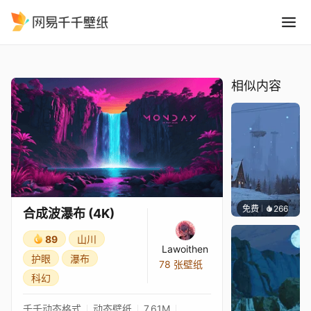
合成波瀑布 4K
精选
合成波瀑布 (4K)
相似内容
免费
266
Syxap
合成波瀑布 (4K)
89
山川
Lawoithen
护眼
瀑布
78 张壁纸
科幻
千千动态格式
动态壁纸
7.61M