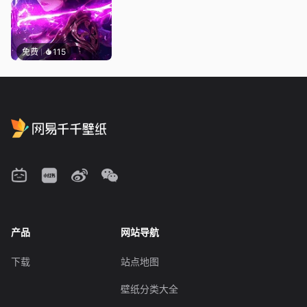
免费
115
产品
网站导航
下载
站点地图
壁纸分类大全