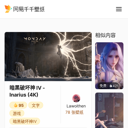
暗黑破坏神 IV - Inarius 4K
精选
暗黑破坏神 IV - Inarius (4K)
相似内容
免费
421
好看壁
暗黑破坏神 IV -
Inarius (4K)
95
文字
Lawoithen
78 张壁纸
游戏
暗黑破坏神IV