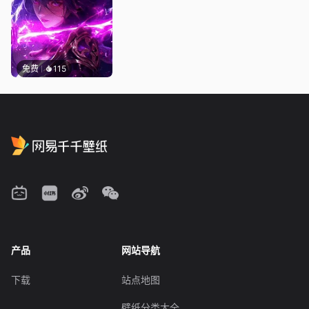
免费
115
产品
网站导航
下载
站点地图
壁纸分类大全