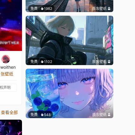
免费
1982
辰东壁纸
免费
1102
辰东壁纸
woithen
8 张壁纸
权声明
查看全部
免费
548
辰东壁纸