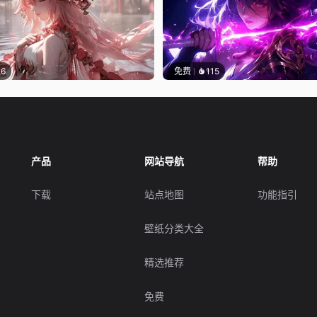
26
免费
115
产品
网站导航
帮助
下载
站点地图
功能指引
壁纸分类大全
精选推荐
免费