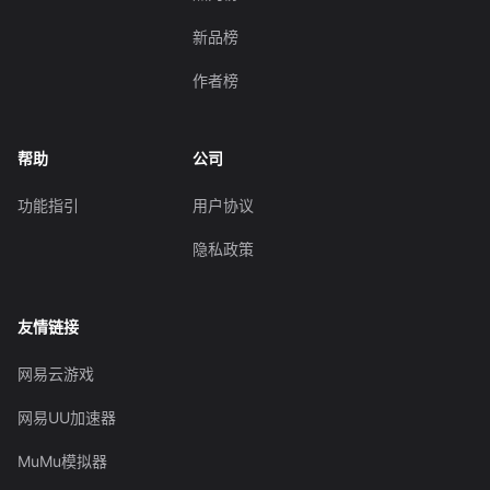
新品榜
作者榜
帮助
公司
功能指引
用户协议
隐私政策
友情链接
网易云游戏
网易UU加速器
MuMu模拟器