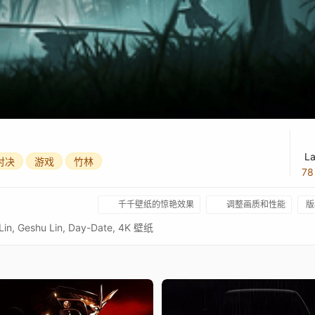
La
对决
游戏
竹林
7
千千壁纸的惊艳效果
调整画质和性能
版
Lin, Geshu Lin, Day-Date, 4K 壁纸