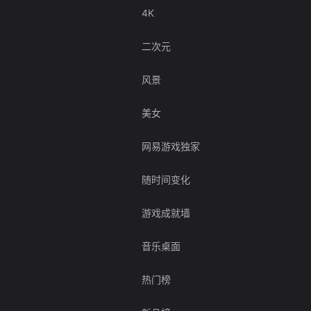
4K
二次元
风景
美女
网易游戏独家
随时间变化
游戏成就墙
音乐桌面
热门榜