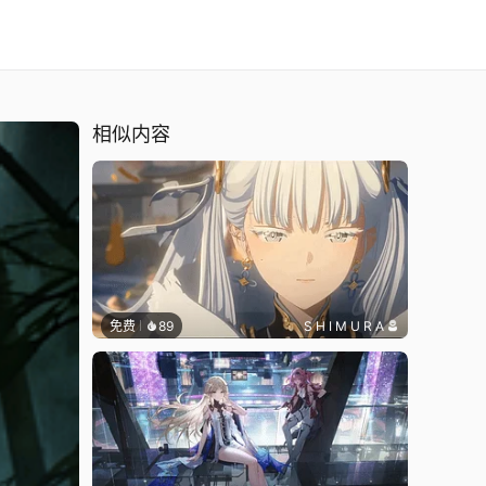
相似内容
免费
89
S H I M U R A