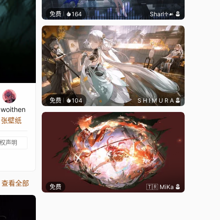
免费
164
Sharl♱☙
免费
104
S H I M U R A
woithen
8 张壁纸
权声明
查看全部
免费
🇹🇷 MiKa