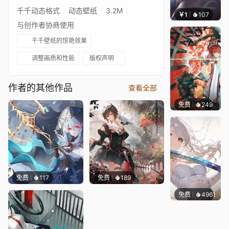
千千动态格式
动态壁纸
3.2M
￥1
107
Only
与创作者协商使用
千千壁纸的惊艳效果
调整画质和性能
版权声明
作者的其他作品
查看全部
免费
249
坤毛锡
免费
117
免费
189
免费
4961
꙳NOZ