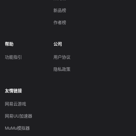
新品榜
作者榜
帮助
公司
功能指引
用户协议
隐私政策
友情链接
网易云游戏
网易UU加速器
MuMu模拟器