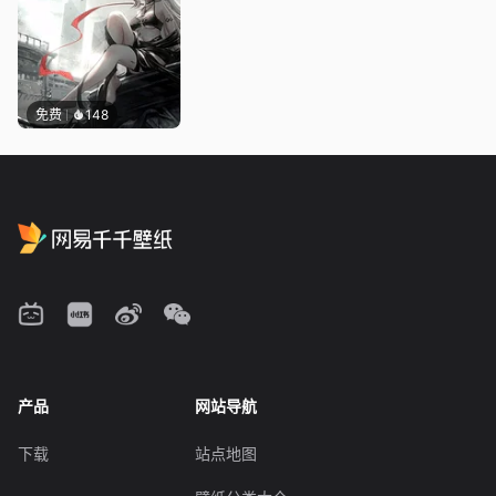
免费
148
产品
网站导航
下载
站点地图