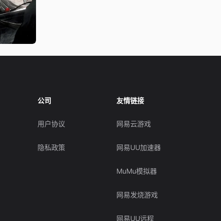
公司
友情链接
用户协议
网易云游戏
隐私政策
网易UU加速器
MuMu模拟器
网易发烧游戏
网易UU远程