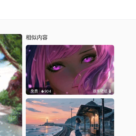
相似内容
免费
904
辰东壁纸