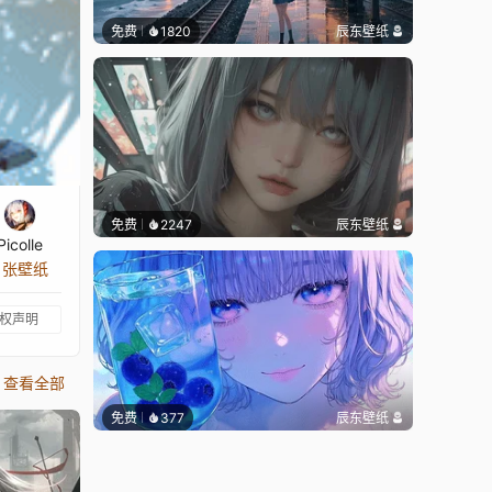
免费
1820
辰东壁纸
免费
2247
辰东壁纸
Picolle
3 张壁纸
权声明
查看全部
免费
377
辰东壁纸