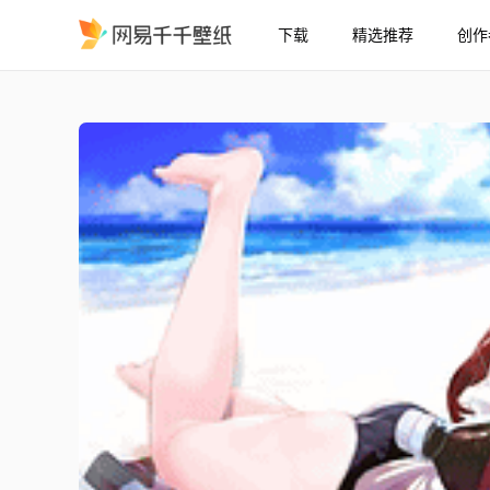
下载
精选推荐
创作
Steins;Gate Kurisu
精选
Steins;Gate Kurisu