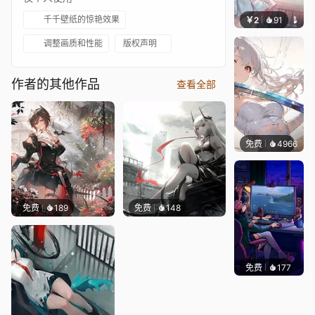
千千壁纸的惊艳效果
￥2
91
豆子酱e
调整画质和性能
版权声明
作者的其他作品
查看全部
免费
4966
꙳NOZ
免费
189
免费
148
免费
177
𝑬𝒗𝒆𝑾𝒊𝒏