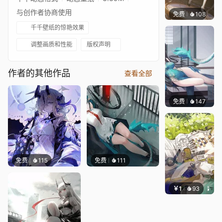
与创作者协商使用
免费
108
Kijeth
千千壁纸的惊艳效果
调整画质和性能
版权声明
作者的其他作品
查看全部
免费
147
Kijeth
免费
115
免费
111
￥1
93
冷鸟ha