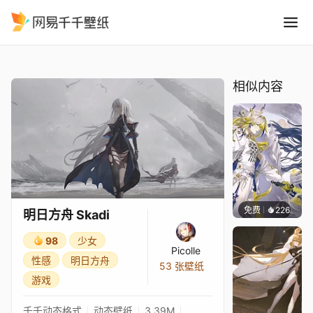
明日方舟 Skadi
精选
明日方舟 Skadi
相似内容
免费
226
小鬼
明日方舟 Skadi
98
少女
Picolle
性感
明日方舟
53 张壁纸
游戏
千千动态格式
动态壁纸
3.39M