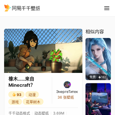
橡木……来自 Minecraft？
精选
橡木……来自 Minecraft？
相似内容
免费
162
好看壁
橡木……来自
Minecraft？
ЭнергеТитек
93
动漫
36 张壁纸
游戏
花草树木
千千动态格式
动态壁纸
3.69M