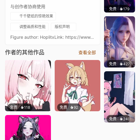
与创作者协商使用
免费
179
𝑬𝒗𝒆𝑾𝒊𝒏
千千壁纸的惊艳效果
调整画质和性能
版权声明
Figure author: HoplitxLink: https://www.pixiv.net/en/artworks/84696795
作者的其他作品
查看全部
免费
427
好看壁
免费
118
免费
92
免费
240
好看壁