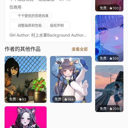
仅商用
免费
1002
辰东
千千壁纸的惊艳效果
调整画质和性能
版权声明
Girl Author: 村上水軍Background Аuthor: rkmladyAuthor Music: EMU ManiaTitle Music: STEINBERG LOFI PIANO
作者的其他作品
查看全部
免费
559
辰东壁
免费
93
免费
164
免费
2000
辰东