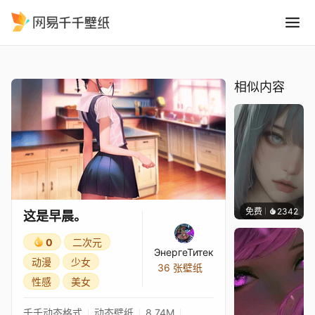
这是早晨。
精选
这是早晨。
相似内容
免费
2342
辰东
这是早晨。
0
二次元
ЭнергеТитек
动漫
少女
36 张壁纸
性感
美女
千千动态格式
动态壁纸
8.74M