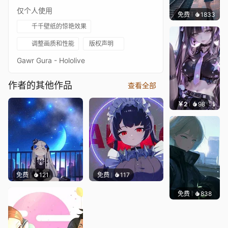
仅个人使用
免费
1833
辰东
千千壁纸的惊艳效果
调整画质和性能
版权声明
Gawr Gura - Hololive
作者的其他作品
查看全部
￥2
98
辰东壁
免费
121
免费
117
免费
838
辰东壁