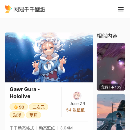
Gawr Gura - Hololive
精选
Gawr Gura - Hololive
相似内容
免费
405
辰东壁
Gawr Gura -
Hololive
Jose ZR
90
二次元
54 张壁纸
动漫
萝莉
千千动态格式
动态壁纸
3.04M