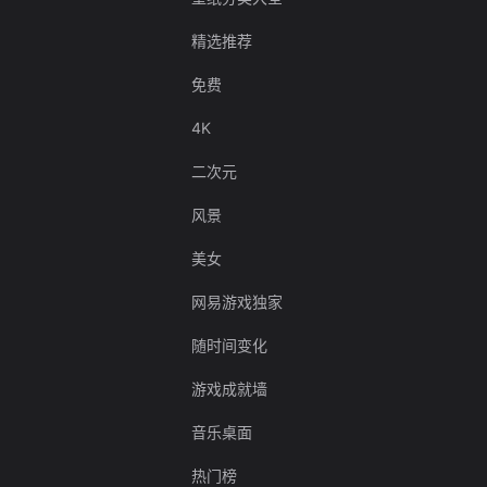
精选推荐
免费
4K
二次元
风景
美女
网易游戏独家
随时间变化
游戏成就墙
音乐桌面
热门榜