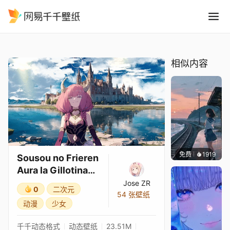
Sousou no Frieren Aura la 
精选
Sousou no Frieren Aura la Gillotina 4K (アウラ) 2
相似内容
免费
1919
辰东壁
Sousou no Frieren
Aura la Gillotina
4K (アウラ) 2
Jose ZR
0
二次元
54 张壁纸
动漫
少女
千千动态格式
动态壁纸
23.51M