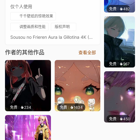
仅个人使用
免费
482
辰东壁
千千壁纸的惊艳效果
调整画质和性能
版权声明
Sousou no Frieren Aura la Gillotina 4K (アウラ) 2
作者的其他作品
查看全部
免费
967
辰东壁
免费
234
免费
1634
免费
450
辰东壁