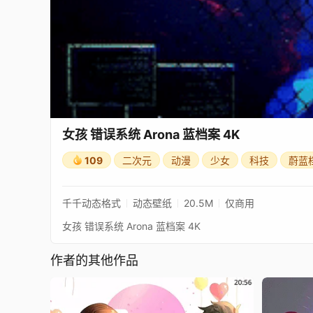
女孩 错误系统 Arona 蓝档案 4K
109
二次元
动漫
少女
科技
蔚蓝
千千动态格式
动态壁纸
20.5M
仅商用
女孩 错误系统 Arona 蓝档案 4K
作者的其他作品