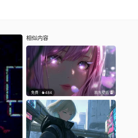
相似内容
免费
484
辰东壁纸