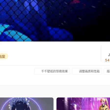
J
档案
5
千千壁纸的惊艳效果
调整画质和性能
版