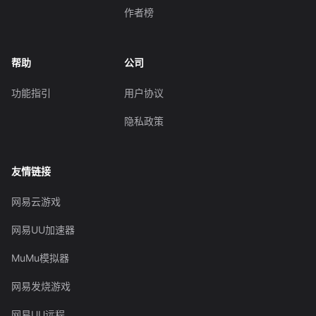
作者榜
帮助
公司
功能指引
用户协议
隐私政策
友情链接
网易云游戏
网易UU加速器
MuMu模拟器
网易发烧游戏
网易UU远程