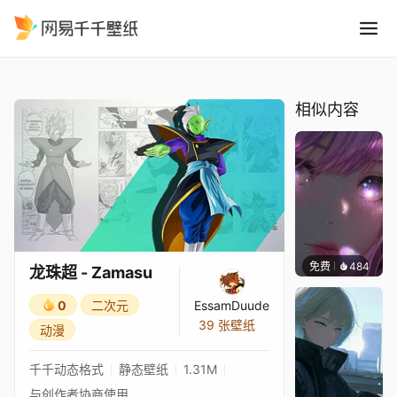
龙珠超 - Zamasu
精选
龙珠超 - Zamasu
相似内容
免费
484
辰东壁
龙珠超 - Zamasu
0
二次元
EssamDuude
39 张壁纸
动漫
千千动态格式
静态壁纸
1.31M
与创作者协商使用