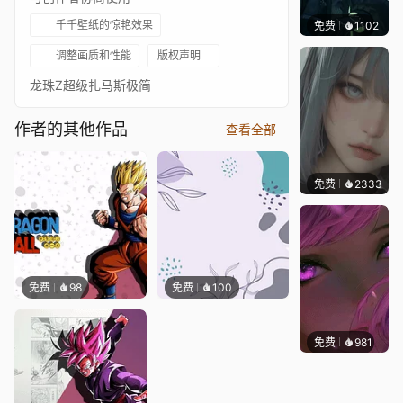
千千壁纸的惊艳效果
免费
1102
辰东壁
调整画质和性能
版权声明
龙珠Z超级扎马斯极简
作者的其他作品
查看全部
免费
2333
辰东
免费
98
免费
100
免费
981
辰东壁