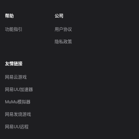
帮助
公司
功能指引
用户协议
隐私政策
友情链接
网易云游戏
网易UU加速器
MuMu模拟器
网易发烧游戏
网易UU远程