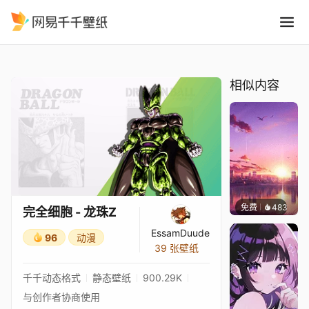
完全细胞 - 龙珠Z
精选
完全细胞 - 龙珠Z
相似内容
免费
483
ROUM
完全细胞 - 龙珠Z
EssamDuude
96
动漫
39 张壁纸
千千动态格式
静态壁纸
900.29K
与创作者协商使用