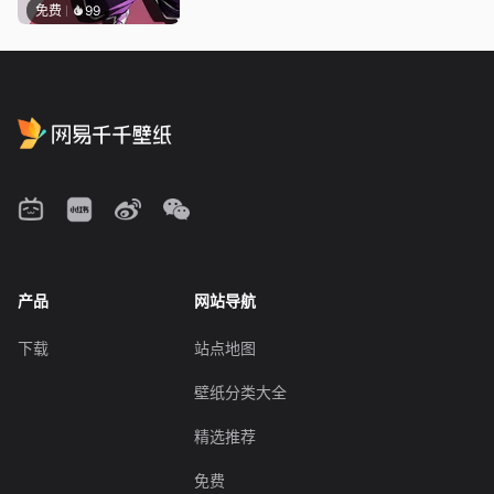
免费
99
产品
网站导航
下载
站点地图
壁纸分类大全
精选推荐
免费