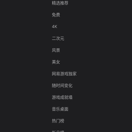
精选推荐
免费
4K
二次元
风景
美女
网易游戏独家
随时间变化
游戏成就墙
音乐桌面
热门榜