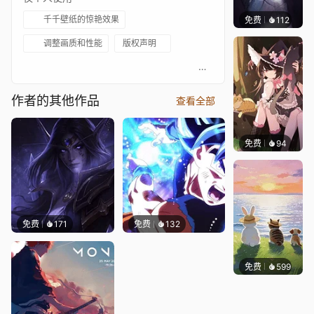
千千壁纸的惊艳效果
免费
112
Asuki
调整画质和性能
版权声明
⠀⠀⠀⠀⠀⠀⠀⠀⠀⠀⠀⠀⠀⠀⠀⠀⠀⠀⠀⠀⠀⠀⠀⠀⠀⠀⠀⠀⠀⠀⠀⠀⠀⠀⠀⠀⠀⠀⠀ ⠀⠀ ⠀ 此壁纸所用艺术作品不属于我，版权归原作者所有。⠀⠀⠀⠀⠀⠀⠀⠀⠀⠀⠀⠀⠀⠀⠀⠀⠀⠀❀艺术家资料：RykyArt[alphacoders.com]❀原画：Enchanted Night: Anime Cat and Moon[wall.alphacoders.com]⠀⠀⠀⠀⠀⠀⠀⠀⠀⠀⠀⠀⠀⠀⠀⠀⠀⠀⠀⠀⠀⠀⠀⠀⠀⠀⠀⠀⠀⠀⠀⠀⠀⠀⠀查看我其他已授权的壁纸合集：⠀⠀⠀⠀⠀⠀⠀⠀⠀⠀⠀⠀⠀⠀⠀⠀[www.paypal.me]
作者的其他作品
查看全部
免费
94
Evolut
免费
171
免费
132
免费
599
渔小小