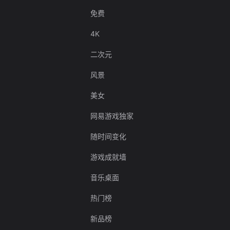
免费
4K
二次元
风景
美女
网易游戏独家
随时间变化
游戏成就墙
音乐桌面
热门榜
新品榜