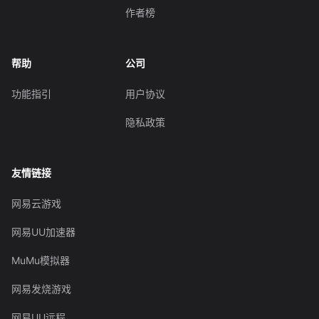
作者榜
帮助
公司
功能指引
用户协议
隐私政策
友情链接
网易云游戏
网易UU加速器
MuMu模拟器
网易发烧游戏
网易UU远程