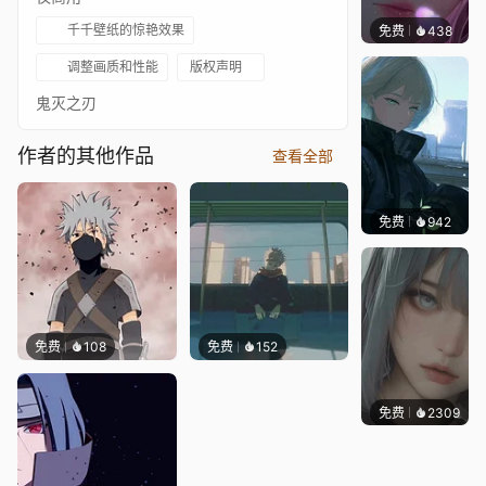
千千壁纸的惊艳效果
免费
438
辰东壁
调整画质和性能
版权声明
鬼灭之刃
作者的其他作品
查看全部
免费
942
辰东壁
免费
108
免费
152
免费
2309
辰东