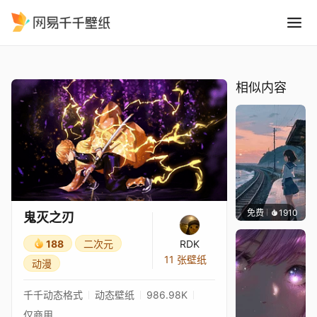
鬼灭之刃
精选
鬼灭之刃
相似内容
免费
1910
辰东壁
鬼灭之刃
188
二次元
RDK
11 张壁纸
动漫
千千动态格式
动态壁纸
986.98K
仅商用