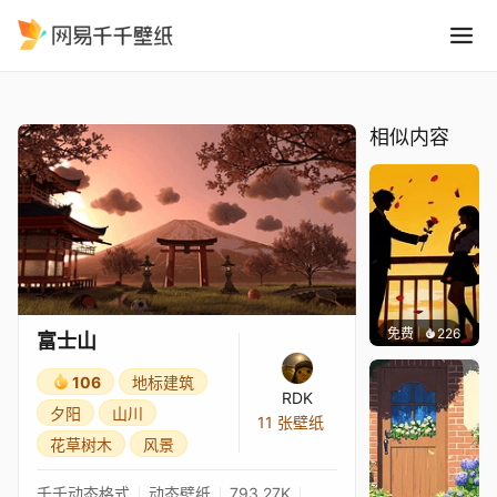
富士山
精选
富士山
相似内容
免费
226
渔小小
富士山
106
地标建筑
RDK
夕阳
山川
11 张壁纸
花草树木
风景
千千动态格式
动态壁纸
793.27K