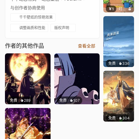
与创作者协商使用
￥1
叮叮当当
千千壁纸的惊艳效果
调整画质和性能
版权声明
作者的其他作品
查看全部
免费
336
冰茶Ln
免费
289
免费
107
免费
304
小鬼