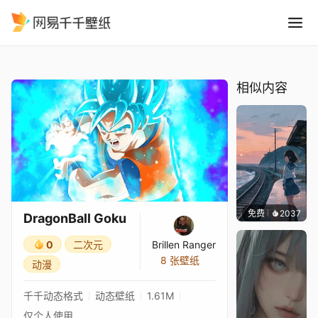
DragonBall Goku
精选
DragonBall Goku
相似内容
免费
2037
辰东
DragonBall Goku
0
二次元
Brillen Ranger
8 张壁纸
动漫
千千动态格式
动态壁纸
1.61M
仅个人使用