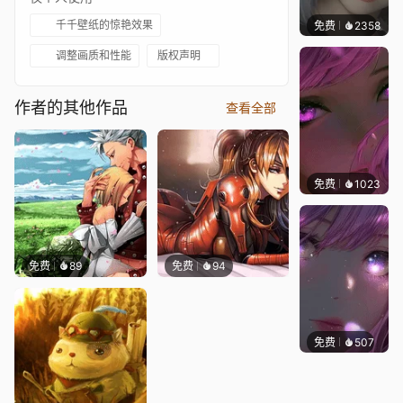
千千壁纸的惊艳效果
免费
2358
辰东
调整画质和性能
版权声明
作者的其他作品
查看全部
免费
1023
辰东
免费
89
免费
94
免费
507
辰东壁