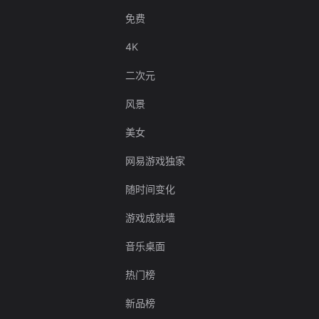
免费
4K
二次元
风景
美女
网易游戏独家
随时间变化
游戏成就墙
音乐桌面
热门榜
新品榜