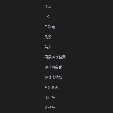
免费
4K
二次元
风景
美女
网易游戏独家
随时间变化
游戏成就墙
音乐桌面
热门榜
新品榜