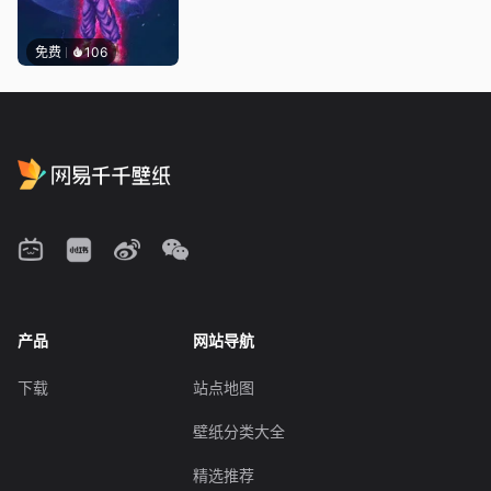
免费
106
产品
网站导航
下载
站点地图
壁纸分类大全
精选推荐