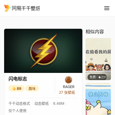
闪电标志
精选
闪电标志
相似内容
免费
231
渔小小
闪电标志
RAGER
89
趣味
27 张壁纸
千千动态格式
动态壁纸
6.48M
仅个人使用