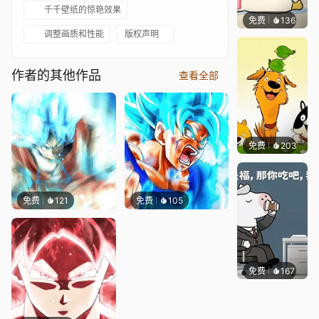
千千壁纸的惊艳效果
免费
136
渔小小
调整画质和性能
版权声明
作者的其他作品
查看全部
免费
203
渔小小
免费
121
免费
105
免费
167
渔小小